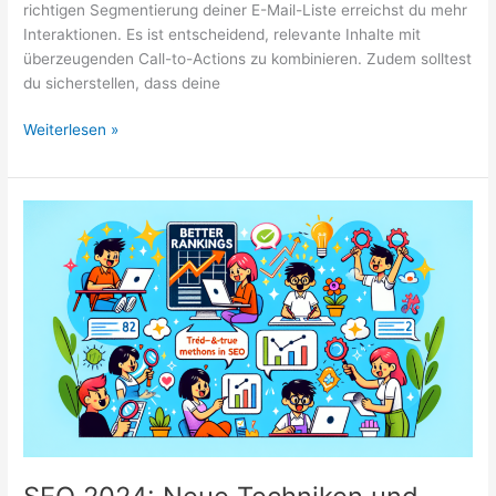
richtigen Segmentierung deiner E-Mail-Liste erreichst du mehr
Interaktionen. Es ist entscheidend, relevante Inhalte mit
überzeugenden Call-to-Actions zu kombinieren. Zudem solltest
du sicherstellen, dass deine
E-
Weiterlesen »
Mail-
Marketing:
Tipps
zur
Steigerung
der
Öffnungs-
und
Klickraten