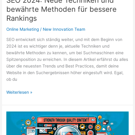
SEO 2024: Neue Techniken und
bewährte Methoden für bessere
Rankings
Online Marketing
/
New Innovation Team
SEO entwickelt sich ständig weiter, und mit dem Beginn von
2024 ist es wichtiger denn je, aktuelle Techniken und
bewährte Methoden zu kennen, um bei Suchmaschinen eine
Spitzenposition zu erreichen. In diesem Artikel erfährst du alles
über die neuesten Trends und Best Practices, damit deine
Website in den Suchergebnissen höher eingestuft wird. Egal,
ob du
SEO
Weiterlesen »
2024:
Neue
Techniken
und
bewährte
Methoden