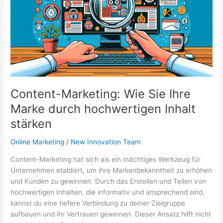
für
bessere
Rankings
Content-Marketing: Wie Sie Ihre
Marke durch hochwertigen Inhalt
stärken
Online Marketing
/
New Innovation Team
Content-Marketing hat sich als ein mächtiges Werkzeug für
Unternehmen etabliert, um ihre Markenbekanntheit zu erhöhen
und Kunden zu gewinnen. Durch das Erstellen und Teilen von
hochwertigen Inhalten, die informativ und ansprechend sind,
kannst du eine tiefere Verbindung zu deiner Zielgruppe
aufbauen und ihr Vertrauen gewinnen. Dieser Ansatz hilft nicht