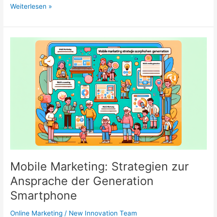
Mit
Weiterlesen »
dem
richtigen
Video
zu
mehr
Kunden
Mobile Marketing: Strategien zur
Ansprache der Generation
Smartphone
Online Marketing
/
New Innovation Team