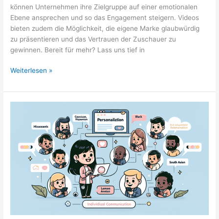
können Unternehmen ihre Zielgruppe auf einer emotionalen
Ebene ansprechen und so das Engagement steigern. Videos
bieten zudem die Möglichkeit, die eigene Marke glaubwürdig
zu präsentieren und das Vertrauen der Zuschauer zu
gewinnen. Bereit für mehr? Lass uns tief in
Die
Weiterlesen »
Rolle
von
Video-
Marketing
in
der
digitalen
Welt