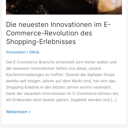
Die neuesten Innovationen im E-
Commerce-Revolution des
Shopping-Erlebnisses
Innovation
/
Olivia
Die E-Commerce-Branche entwickelt sich immer weiter und
die neuesten Innovationen helfen uns dabei, unsere
Kaufentscheidungen zu treffen. Obwohl die digitalen Shops
bereits seit einigen Jahren auf dem Markt sind, hat sich das
Shopping-Erlebnis in den letzten Jahren enorm verändert.
Dank der neuesten Innovationen im E-Commerce können wir,
als Endkunden jetzt besser planen, begleitet werden und […]
Die
Weiterlesen »
neuesten
Innovationen