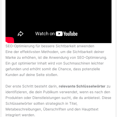
SEO-Optimierung für bessere Sichtbarkeit anwenden
Eine der effektivsten Methoden, um die Sichtbarkeit deiner
Marke zu erhöhen, ist die Anwendung von SEO-Optimierung.
Ein gut optimierter Inhalt wird von Suchmaschinen leichter
gefunden und erhöht somit die Chance, dass potenzielle
Kunden auf deine Seite stoßen.
Der erste Schritt besteht darin,
relevante Schlüsselwörter
zu
identifizieren, die dein Publikum verwendet, wenn es nach den
Produkten oder Dienstleistungen sucht, die du anbietest. Diese
Schlüsselwörter sollten strategisch in Titel,
Metabeschreibungen, Überschriften und den Haupttext
integriert werden.