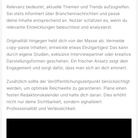
Relevanz bedeutet, aktuelle Themen und Trends aufzugreifen.
Sei stets informiert über Branchennachrichten und passe
deine Inhalte entsprechend an. Nutzer schätzen es, wenn du
relevante Entwicklungen beleuchtest und analysierst.
Originalität hingegen hebt dich von der Masse ab. Vermeide
copy-paste Inhalten; entwickle etwas Einzigartiges! Das kann
durch eigene Studien, exklusive Interviewpartner oder kreative
Darstellungsformen geschehen. Ein frischer Ansatz zeigt dein
Engagement und sorgt dafür, dass man sich an dich erinnert.
Zusätzlich sollte der Veröffentlichungszeitpunkt berücksichtigt
werden, um optimale Reichweite zu garantieren. Plane einen
festen Redaktionskalender und halte dich daran. Dies erhöht
nicht nur deine Sichtbarkeit, sondern signalisiert
Professionalität und Verlässlichkeit.