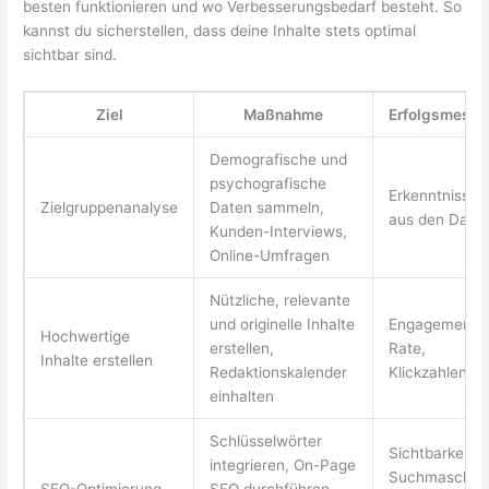
besten funktionieren und wo Verbesserungsbedarf besteht. So
kannst du sicherstellen, dass deine Inhalte stets optimal
sichtbar sind.
Ziel
Maßnahme
Erfolgsmess
Demografische und
psychografische
Erkenntnisse
Zielgruppenanalyse
Daten sammeln,
aus den Date
Kunden-Interviews,
Online-Umfragen
Nützliche, relevante
und originelle Inhalte
Engagement-
Hochwertige
erstellen,
Rate,
Inhalte erstellen
Redaktionskalender
Klickzahlen
einhalten
Schlüsselwörter
Sichtbarkeit in
integrieren, On-Page
Suchmaschine
SEO-Optimierung
SEO durchführen,