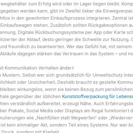
egbehälter zum Erfolg wird oder im Lager liegen bleibt. Komp
gegeben werden kann, gibt im Zweifel lieber die Einwegverpa
nahtlos in den gewohnten Einkaufsprozess integrieren. Zentral i
Einkaufswagen stehen. Zusätzlich sollten Rückgabeoptionen a
rkennung. Digitale Rückbuchungssysteme per App oder Karte sc
ierter der Ablauf, desto geringer die Schwelle zur Nutzung. Gl
und freundlich zu beantworten. Wer das Gefühl hat, mit sein
 Abläufe dagegen stärken das Vertrauen in das System – und
it Kommunikation Verhalten ändert
Mustern. Selbst wer sich grundsätzlich für Umweltschutz interes
hkeit oder Unsicherheit. Deshalb braucht es gezielte Kommunik
 bleiben wirkungslos, wenn sie keinen Bezug zum persönlichen 
chale gegenüber der üblichen
Kunststoffverpackung für Lebensm
ahlen verständlich aufbereitet, erzeugt Nähe. Auch Erfahrungs
 über Plakate, Social Media oder Displays am Regal funktioniert
rmulierungen wie „Nachfüllen statt Wegwerfen“ oder „Wiederv
st kein einmaliger Akt, sondern Teil eines Systems. Nur wer k
t Druck, sondern mit Klarheit.