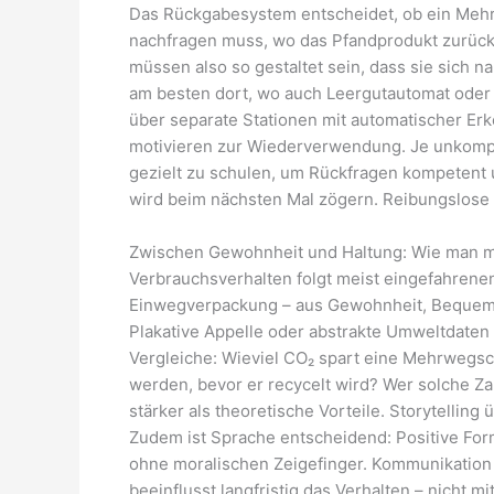
Das Rückgabesystem entscheidet, ob ein Mehrw
nachfragen muss, wo das Pfandprodukt zurück
müssen also so gestaltet sein, dass sie sich 
am besten dort, wo auch Leergutautomat oder 
über separate Stationen mit automatischer E
motivieren zur Wiederverwendung. Je unkompliz
gezielt zu schulen, um Rückfragen kompetent 
wird beim nächsten Mal zögern. Reibungslose
Zwischen Gewohnheit und Haltung: Wie man m
Verbrauchsverhalten folgt meist eingefahrenen 
Einwegverpackung – aus Gewohnheit, Bequemlic
Plakative Appelle oder abstrakte Umweltdaten
Vergleiche: Wieviel CO₂ spart eine Mehrwegs
werden, bevor er recycelt wird? Wer solche Z
stärker als theoretische Vorteile. Storytelling
Zudem ist Sprache entscheidend: Positive Fo
ohne moralischen Zeigefinger. Kommunikation i
beeinflusst langfristig das Verhalten – nicht mi