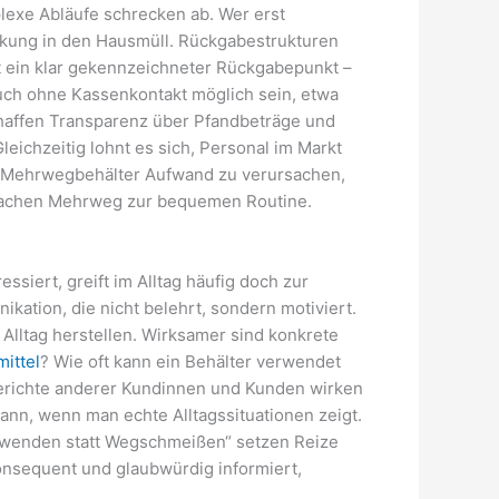
lexe Abläufe schrecken ab. Wer erst
ckung in den Hausmüll. Rückgabestrukturen
st ein klar gekennzeichneter Rückgabepunkt –
uch ohne Kassenkontakt möglich sein, etwa
haffen Transparenz über Pfandbeträge und
eichzeitig lohnt es sich, Personal im Markt
em Mehrwegbehälter Aufwand zu verursachen,
 machen Mehrweg zur bequemen Routine.
siert, greift im Alltag häufig doch zur
ation, die nicht belehrt, sondern motiviert.
Alltag herstellen. Wirksamer sind konkrete
ittel
? Wie oft kann ein Behälter verwendet
berichte anderer Kundinnen und Kunden wirken
 dann, wenn man echte Alltagssituationen zeigt.
erwenden statt Wegschmeißen“ setzen Reize
onsequent und glaubwürdig informiert,