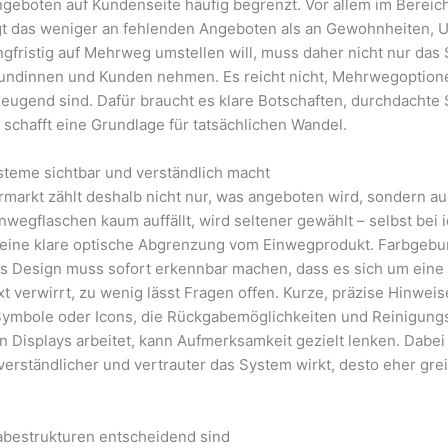
eboten auf Kundenseite häufig begrenzt. Vor allem im Bereich
iegt das weniger an fehlenden Angeboten als an Gewohnheiten,
langfristig auf Mehrweg umstellen will, muss daher nicht nur das
undinnen und Kunden nehmen. Es reicht nicht, Mehrwegoptione
berzeugend sind. Dafür braucht es klare Botschaften, durchdach
 schafft eine Grundlage für tatsächlichen Wandel.
teme sichtbar und verständlich macht
arkt zählt deshalb nicht nur, was angeboten wird, sondern auch
egflaschen kaum auffällt, wird seltener gewählt – selbst bei i
 eine klare optische Abgrenzung vom Einwegprodukt. Farbgebu
 Design muss sofort erkennbar machen, dass es sich um eine n
ext verwirrt, zu wenig lässt Fragen offen. Kurze, präzise Hinwe
ymbole oder Icons, die Rückgabemöglichkeiten und Reinigungsk
n Displays arbeitet, kann Aufmerksamkeit gezielt lenken. Dab
erständlicher und vertrauter das System wirkt, desto eher gre
abestrukturen entscheidend sind